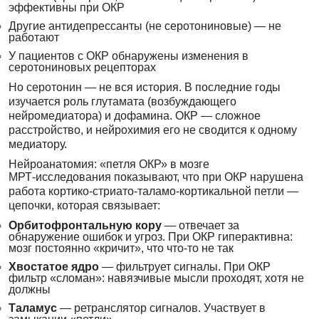
эффективны при ОКР
Другие антидепрессанты (не серотониновые) — не
работают
У пациентов с ОКР обнаружены изменения в
серотониновых рецепторах
Но серотонин — не вся история. В последние годы
изучается роль глутамата (возбуждающего
нейромедиатора) и дофамина. ОКР — сложное
расстройство, и нейрохимия его не сводится к одному
медиатору.
Нейроанатомия: «петля ОКР» в мозге
МРТ-исследования показывают, что при ОКР нарушена
работа кортико-стриато-таламо-кортикальной петли —
цепочки, которая связывает:
Орбитофронтальную кору
— отвечает за
обнаружение ошибок и угроз. При ОКР гиперактивна:
мозг постоянно «кричит», что что-то не так
Хвостатое ядро
— фильтрует сигналы. При ОКР
фильтр «сломан»: навязчивые мысли проходят, хотя не
должны
Таламус
— ретранслятор сигналов. Участвует в