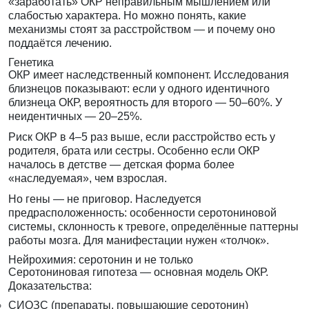
«заработать» ОКР неправильным мышлением или
слабостью характера. Но можно понять, какие
механизмы стоят за расстройством — и почему оно
поддаётся лечению.
Генетика
ОКР имеет наследственный компонент. Исследования
близнецов показывают: если у одного идентичного
близнеца ОКР, вероятность для второго — 50–60%. У
неидентичных — 20–25%.
Риск ОКР в 4–5 раз выше, если расстройство есть у
родителя, брата или сестры. Особенно если ОКР
началось в детстве — детская форма более
«наследуемая», чем взрослая.
Но гены — не приговор. Наследуется
предрасположенность: особенности серотониновой
системы, склонность к тревоге, определённые паттерны
работы мозга. Для манифестации нужен «толчок».
Нейрохимия: серотонин и не только
Серотониновая гипотеза — основная модель ОКР.
Доказательства:
СИОЗС (препараты, повышающие серотонин)