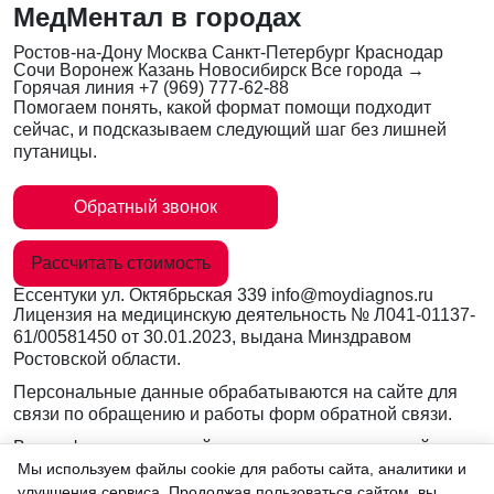
МедМентал в городах
Ростов-на-Дону
Москва
Санкт-Петербург
Краснодар
Сочи
Воронеж
Казань
Новосибирск
Все города →
Горячая линия
+7 (969) 777-62-88
Помогаем понять, какой формат помощи подходит
сейчас, и подсказываем следующий шаг без лишней
путаницы.
Обратный звонок
Рассчитать стоимость
Ессентуки
ул. Октябрьская 339
info@moydiagnos.ru
Лицензия на медицинскую деятельность №
Л041-01137-
61/00581450
от 30.01.2023, выдана Минздравом
Ростовской области.
Персональные данные обрабатываются на сайте для
связи по обращению и работы форм обратной связи.
Вся информация на сайте носит ознакомительный
характер и не заменяет очную консультацию врача.
Мы используем файлы cookie для работы сайта, аналитики и
Консультации по телефону и в мессенджерах не
улучшения сервиса. Продолжая пользоваться сайтом, вы