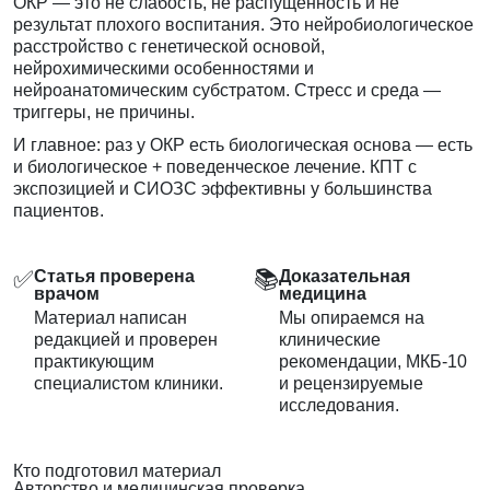
ОКР — это не слабость, не распущенность и не
результат плохого воспитания. Это нейробиологическое
расстройство с генетической основой,
нейрохимическими особенностями и
нейроанатомическим субстратом. Стресс и среда —
триггеры, не причины.
И главное: раз у ОКР есть биологическая основа — есть
и биологическое + поведенческое лечение. КПТ с
экспозицией и СИОЗС эффективны у большинства
пациентов.
✅
📚
Статья проверена
Доказательная
врачом
медицина
Материал написан
Мы опираемся на
редакцией и проверен
клинические
практикующим
рекомендации, МКБ-10
специалистом клиники.
и рецензируемые
исследования.
Кто подготовил материал
Авторство и медицинская проверка