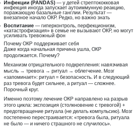
Инфекции (PANDAS)
— у детей стрептококковая
инфекция иногда запускает аутоиммунную реакцию,
поражающую базальные ганглии. Результат —
внезапное начало ОКР. Редко, но важно знать
Воспитание
— гиперконтроль, перфекционизм,
«катастрофизация» в семье не вызывают ОКР, но могут
усиливать тревожный фон
Почему ОКР поддерживает себя
Даже когда начальная причина ушла, ОКР
продолжается. Почему?
Механизм отрицательного подкрепления: навязчивая
мысль → тревога → ритуал → облегчение. Мозг
«запоминает»: ритуал = безопасность. И в следующий
раз тревога будет сильнее, а ритуал — сложнее.
Порочный круг.
Именно поэтому
лечение ОКР
направлено на разрыв
этого цикла: экспозиция (столкновение с тревогой) +
предотвращение ритуала (не делать компульсию). Мозг
постепенно перестраивается: «тревога была, ритуала
не было — и ничего страшного не случилось».