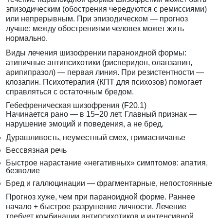
эпизодическим (обострения чередуются с ремиссиями)
или непрерывным. При эпизодическом — прогноз
лучше: между обострениями человек может жить
нормально.
Виды лечения шизофрении параноидной формы:
атипичные антипсихотики (рисперидон, оланзапин,
арипипразол) — первая линия. При резистентности —
клозапин. Психотерапия (КПТ для психозов) помогает
справляться с остаточным бредом.
Гебефреническая шизофрения (F20.1)
Начинается рано — в 15–20 лет. Главный признак —
нарушение эмоций и поведения, а не бред.
Дурашливость, неуместный смех, гримасничанье
Бессвязная речь
Быстрое нарастание «негативных» симптомов: апатия,
безволие
Бред и галлюцинации — фрагментарные, непостоянные
Прогноз хуже, чем при параноидной форме. Раннее
начало + быстрое разрушение личности. Лечение
требует комбинации антипсихотиков и интенсивной