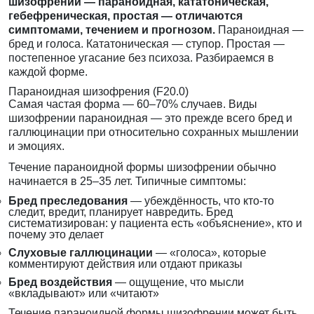
шизофрении — параноидная, кататоническая,
гебефреническая, простая — отличаются
симптомами, течением и прогнозом.
Параноидная —
бред и голоса. Кататоническая — ступор. Простая —
постепенное угасание без психоза. Разбираемся в
каждой форме.
Параноидная шизофрения (F20.0)
Самая частая форма — 60–70% случаев. Виды
шизофрении параноидная — это прежде всего бред и
галлюцинации при относительно сохранных мышлении
и эмоциях.
Течение параноидной формы шизофрении обычно
начинается в 25–35 лет. Типичные симптомы:
Бред преследования
— убеждённость, что кто-то
следит, вредит, планирует навредить. Бред
систематизирован: у пациента есть «объяснение», кто и
почему это делает
Слуховые галлюцинации
— «голоса», которые
комментируют действия или отдают приказы
Бред воздействия
— ощущение, что мысли
«вкладывают» или «читают»
Течение параноидной формы шизофрении может быть