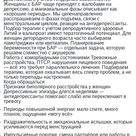
Женщины с БАР чаще приходят с жалобами на
депрессию, а маниакальные фазы описывают как
«хорошие периоды». Мы целенаправленно
расспрашиваем о фазах подъёма, связи с
менструальным циклом, реакции на антидепрессанты.
Подбор терапии с учётом репродуктивного здоровья
Литий и вальпроат имеют тератогенный потенциал. Для
женщин детородного возраста часто выбираем
ламотриджин или кветиапин. Планирование
беременности при БАР — отдельная задача, которую
решаем совместно с акушером.
Работа с коморбидными состояниями
Тревожные
расстройства, ПТСР, нарушения пищевого поведения
— всё это требует параллельного лечения. Подбираем
терапию, которая охватывает весь спектр проблем, а не
только перепады настроения.
Когда обращаться
Признаки биполярного расстройства у женщин
Депрессивные эпизоды длятся неделями —
антидепрессанты помогают слабо или переключают в
тревогу
Периоды повышенной энергии: мало спите, много
планов, ощущение «могу всё»
Раздражительность и эмоциональные вспышки, которые
усиливаются перед менструацией
Импульсивные покупки, смена партнёров или работы в