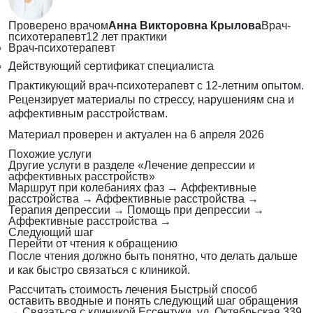
Проверено врачом
Анна Викторовна Крылова
Врач-
психотерапевт
12 лет практики
Врач-психотерапевт
Действующий сертификат специалиста
Практикующий врач-психотерапевт с 12-летним опытом.
Рецензирует материалы по стрессу, нарушениям сна и
аффективным расстройствам.
Материал проверен и актуален на
6 апреля 2026
Похожие услуги
Другие услуги в разделе «Лечение депрессии и
аффективных расстройств»
Маршрут при колебаниях фаз
→
Аффективные
расстройства
→
Аффективные расстройства
→
Терапия депрессии
→
Помощь при депрессии
→
Аффективные расстройства
→
Следующий шаг
Перейти от чтения к обращению
После чтения должно быть понятно, что делать дальше
и как быстро связаться с клиникой.
Рассчитать стоимость лечения
Быстрый способ
оставить вводные и понять следующий шаг обращения
→
Связаться с клиникой
Ессентуки, ул. Октябрьская 339,