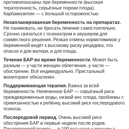
противопоказаны при беременности (высокая
тератогенность, серьёзные пороки плода).
Карбамазепин — с большой осторожностью.
Незапланированная беременность на препаратах.
Не паниковать, не бросать лечение самостоятельно.
Срочно связаться с психиатром и акушером для
совместного решения. Резкая отмена нормотимиков у
беременной ведёт к высокому риску рецидива, что
опасно и для матери, и для плода.
Течение БАР во время беременности.
Может быть
разным — у части женщин облегчение, у части —
обострение. Всё индивидуально. Пристальный
мониторинг обязателен.
Поддерживающая терапия.
Важна за всей
беременности. Нелеченное БАР — серьёзный риск:
преждевременные роды, низкий вес плода, проблемы с
привязанностью к ребёнку, высокий риск послеродового
психоза.
Послеродовой период.
Очень высокий риск
обострения БАР в первые недели после родов.
Послеродовой психоз — в 100 раз чаще у женщин с