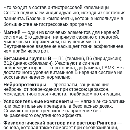
Что входит в состав антистрессовой капельницы
Состав подбираем индивидуально, исходя из состояния
пациента. Базовые компоненты, которые используем в
большинстве антистрессовых программ:
Магний
— один из ключевых элементов для нервной
системы. Его дефицит напрямую связано с тревогой,
мышечным напряжением, нарушениями сна.
Внутривенное введение насыщает ткани эффективнее,
чем приём через рот.
Витамины группы B
— B1 (тиамин), B6 (пиридоксин),
B12 (цианокобаламин). Участвуют в синтезе
нейромедиаторов — серотонина, дофамина, ГАМК. Без
достаточного уровня витаминов B нервная система не
восстанавливается нормально.
Нейропротекторы
— препараты, защищающие
нейроны от повреждения при стрессе: цераксон,
мексидол, тиоктовая кислота. подбираем по ситуации.
Успокоительные компоненты
— мягкие анксиолитики
или растительные препараты в безопасных дозах.
Снимают острое тревожное напряжение без
выраженного седативного эффекта.
Физиологический раствор или раствор Рингера
—
основа, которая также помогает при обезвоживании,