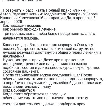
Позвонить и рассчитать
Полный прайс клиники →
Автор:
Редакция клиники МедМентал
Проверено:
Сергей
Иванович Колесников
16 лет практики
Дата проверки:
6
апреля 2026
Как проходит помощь
Как обычно проходит лечение
Три простых шага, чтобы было проще понять, с чего
начинается помощь.
Капельницы работают как этап маршрута
Они могут
помочь быстро снять часть физической нагрузки, но
лучший результат дают внутри общего плана лечения и
наблюдения.
Нужен контроль врача
Даже при выраженном
истощении, тревоге или нарушениях сна важно
подбирать состав и длительность курса под конкретное
состояние пациента.
После стабилизации нужен следующий шаг
После
облегчения симптомов важно не выпадать из маршрута,
а перейти к консультации, дальнейшей диагностике или
восстановительному плану.
Когда обращаться
Когда стоит обратиться за помощью
облегчение симптомов не отменяет диагностику
состав и длительность должен подбирать врач