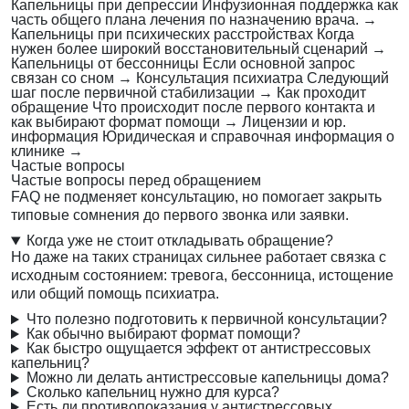
Капельницы при депрессии
Инфузионная поддержка как
часть общего плана лечения по назначению врача.
→
Капельницы при психических расстройствах
Когда
нужен более широкий восстановительный сценарий
→
Капельницы от бессонницы
Если основной запрос
связан со сном
→
Консультация психиатра
Следующий
шаг после первичной стабилизации
→
Как проходит
обращение
Что происходит после первого контакта и
как выбирают формат помощи
→
Лицензии и юр.
информация
Юридическая и справочная информация о
клинике
→
Частые вопросы
Частые вопросы перед обращением
FAQ не подменяет консультацию, но помогает закрыть
типовые сомнения до первого звонка или заявки.
Когда уже не стоит откладывать обращение?
Но даже на таких страницах сильнее работает связка с
исходным состоянием: тревога, бессонница, истощение
или общий помощь психиатра.
Что полезно подготовить к первичной консультации?
Как обычно выбирают формат помощи?
Как быстро ощущается эффект от антистрессовых
капельниц?
Можно ли делать антистрессовые капельницы дома?
Сколько капельниц нужно для курса?
Есть ли противопоказания у антистрессовых