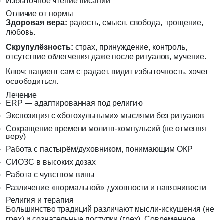
Избыточное чтение писаний
Отличие от нормы
Здоровая вера:
радость, смысл, свобода, прощение,
любовь.
Скрупулёзность:
страх, принуждение, контроль,
отсутствие облегчения даже после ритуалов, мучение.
Ключ: пациент сам страдает, видит избыточность, хочет
освободиться.
Лечение
ERP — адаптированная под религию
Экспозиция с «богохульными» мыслями без ритуалов
Сокращение времени молитв-компульсий (не отменяя
веру)
Работа с пастырём/духовником, понимающим ОКР
СИОЗС в высоких дозах
Работа с чувством вины
Различение «нормальной» духовности и навязчивости
Религия и терапия
Большинство традиций различают мысли-искушения (не
грех) и сознательные поступки (грех). Современное