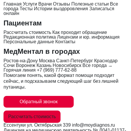
Главная
Услуги
Врачи
Отзывы
Полезные статьи
Все
города
Тесты
Истории выздоровления
Записаться
онлайн
Пациентам
Рассчитать стоимость
Как проходит обращение
Редакционная политика
Лицензии и юр. информация
Персональные данные
Контакты
МедМентал в городах
Ростов-на-Дону
Москва
Санкт-Петербург
Краснодар
Сочи
Воронеж
Казань
Новосибирск
Все города →
Горячая линия
+7 (969) 777-62-88
Помогаем понять, какой формат помощи подходит
сейчас, и подсказываем следующий шаг без лишней
путаницы.
Обратный звонок
Рассчитать стоимость
Ессентуки
ул. Октябрьская 339
info@moydiagnos.ru
Лицензия на медицинскую деятельность №
Л041-01137-