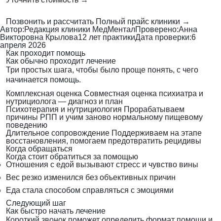
Позвонить и рассчитать
Полный прайс клиники →
Автор:
Редакция клиники МедМентал
Проверено:
Анна
Викторовна Крылова
12 лет практики
Дата проверки:
6
апреля 2026
Как проходит помощь
Как обычно проходит лечение
Три простых шага, чтобы было проще понять, с чего
начинается помощь.
Комплексная оценка
Совместная оценка психиатра и
нутрициолога — диагноз и план
Психотерапия и нутрициология
Прорабатываем
причины РПП и учим заново нормальному пищевому
поведению
Длительное сопровождение
Поддерживаем на этапе
восстановления, помогаем предотвратить рецидивы
Когда обращаться
Когда стоит обратиться за помощью
Отношения с едой вызывают стресс и чувство вины
Вес резко изменился без объективных причин
Еда стала способом справляться с эмоциями
Следующий шаг
Как быстро начать лечение
Короткий звонок поможет определить формат помощи и