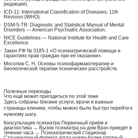
редакции).
ICD-11: International Classification of Diseases, 11th
Revision (WHO).
DSM-5-TR: Diagnostic and Statistical Manual of Mental
Disorders — American Psychiatric Association.
NICE Guidelines — National Institute for Health and Care
Excellence.
Закон РФ № 3185-1 «О психиатрической помощи и
гарантиях прав граждан при её оказании».
Мосолов С. Н. Основы психофармакотерапии и
биологической терапии психических расстройств.
Полезные переходы
Что ещё может пригодиться по этой теме
Здесь собраны близкие услуги, врачи и важные
страницы клиники, чтобы можно было быстро перейти к
нужному шагу.
Консультация психиатра
Первичный приём и
диагностика
→
Вызов психиатра на дом
Врач приедет в
течение часа
→
Психиатрический стационар
Стационарный формат, когда нужен более плотный