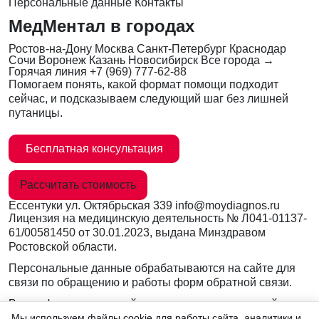
Персональные данные
Контакты
МедМентал в городах
Ростов-на-Дону
Москва
Санкт-Петербург
Краснодар
Сочи
Воронеж
Казань
Новосибирск
Все города →
Горячая линия
+7 (969) 777-62-88
Помогаем понять, какой формат помощи подходит
сейчас, и подсказываем следующий шаг без лишней
путаницы.
Бесплатная консультация
Рассчитать стоимость
Ессентуки
ул. Октябрьская 339
info@moydiagnos.ru
Лицензия на медицинскую деятельность №
Л041-01137-
61/00581450
от 30.01.2023, выдана Минздравом
Ростовской области.
Персональные данные обрабатываются на сайте для
связи по обращению и работы форм обратной связи.
Вся информация на сайте носит ознакомительный
характер и не заменяет очную консультацию врача.
Мы используем файлы cookie для работы сайта, аналитики и