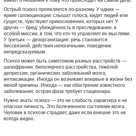
имеют отношения к тому, что происходит на самом деле.
Острый психоз проявляется по-разному. У одних —
яркие галлюцинации: слышат голоса, видят людей или
существ, чувствуют прикосновения, которых нет. У
других — бред: убеждённость в преследовании, в
особой миссии, в том, что кто-то управляет их мыслями.
У третьих — дезорганизация: речь становится
бессвязной, действия нелогичными, поведение
непредсказуемым.
Психоз может быть симптомом разных расстройств —
шизофрении, биполярного расстройства, тяжёлой
депрессии, органических заболеваний мозга,
интоксикации. Иногда он возникает впервые в жизни без
явной причины. Иногда — как обострение известного
заболевания. острая фаза требует стационара.
Нужно знать: психоз — это не слабость характера и не
опасная личность. Это болезненное состояние мозга.
Человек в психозе страдает, даже если внешне это не
всегда видно.