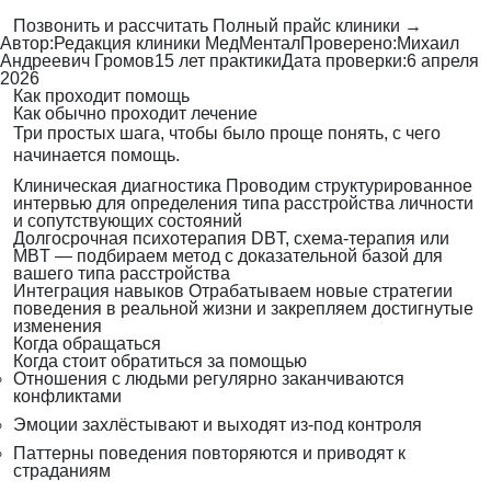
Позвонить и рассчитать
Полный прайс клиники →
Автор:
Редакция клиники МедМентал
Проверено:
Михаил
Андреевич Громов
15 лет практики
Дата проверки:
6 апреля
2026
Как проходит помощь
Как обычно проходит лечение
Три простых шага, чтобы было проще понять, с чего
начинается помощь.
Клиническая диагностика
Проводим структурированное
интервью для определения типа расстройства личности
и сопутствующих состояний
Долгосрочная психотерапия
DBT, схема-терапия или
MBT — подбираем метод с доказательной базой для
вашего типа расстройства
Интеграция навыков
Отрабатываем новые стратегии
поведения в реальной жизни и закрепляем достигнутые
изменения
Когда обращаться
Когда стоит обратиться за помощью
Отношения с людьми регулярно заканчиваются
конфликтами
Эмоции захлёстывают и выходят из-под контроля
Паттерны поведения повторяются и приводят к
страданиям