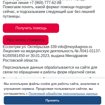
Горячая линия
+7 (969) 777-62-88
Помогаем понять, какой формат помощи подходит
сейчас, и подсказываем следующий шаг без лишней
путаницы.
Получить помощь
Рассчитать стоимость
Ессентуки
ул. Октябрьская 339
info@moydiagnos.ru
Лицензия на медицинскую деятельность №
Л041-01137-
61/00581450
от 30.01.2023, выдана Минздравом
Ростовской области.
Персональные данные обрабатываются на сайте для
связи по обращению и работы форм обратной связи.
Вся информация на сайте носит ознакомительный
характер и не заменяет очную консультацию врача.
Мы используем файлы cookie для работы сайта, аналитики и
Консультации по телефону и в мессенджерах не
улучшения сервиса. Продолжая пользоваться сайтом, вы
являются медицинской услугой.
соглашаетесь с
Политикой обработки персональных данных
.
Принять
в Ессентуках
Согласие на обработку данных