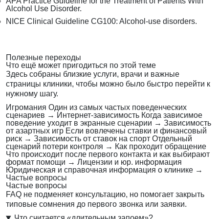
APA Practice Guideline for the Treatment of Patients With
Alcohol Use Disorder.
NICE Clinical Guideline CG100: Alcohol-use disorders.
Полезные переходы
Что ещё может пригодиться по этой теме
Здесь собраны близкие услуги, врачи и важные
страницы клиники, чтобы можно было быстро перейти к
нужному шагу.
Игромания
Один из самых частых поведенческих
сценариев
→
Интернет-зависимость
Когда зависимое
поведение уходит в экранные сценарии
→
Зависимость
от азартных игр
Если вовлечены ставки и финансовый
риск
→
Зависимость от ставок на спорт
Отдельный
сценарий потери контроля
→
Как проходит обращение
Что происходит после первого контакта и как выбирают
формат помощи
→
Лицензии и юр. информация
Юридическая и справочная информация о клинике
→
Частые вопросы
Частые вопросы
FAQ не подменяет консультацию, но помогает закрыть
типовые сомнения до первого звонка или заявки.
Что считается «длительным запоем»?