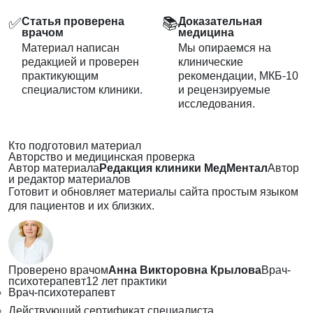
✅
📚
Статья проверена
Доказательная
врачом
медицина
Материал написан
Мы опираемся на
редакцией и проверен
клинические
практикующим
рекомендации, МКБ-10
специалистом клиники.
и рецензируемые
исследования.
Кто подготовил материал
Авторство и медицинская проверка
Автор материала
Редакция клиники МедМентал
Автор
и редактор материалов
Готовит и обновляет материалы сайта простым языком
для пациентов и их близких.
Проверено врачом
Анна Викторовна Крылова
Врач-
психотерапевт
12 лет практики
Врач-психотерапевт
Действующий сертификат специалиста