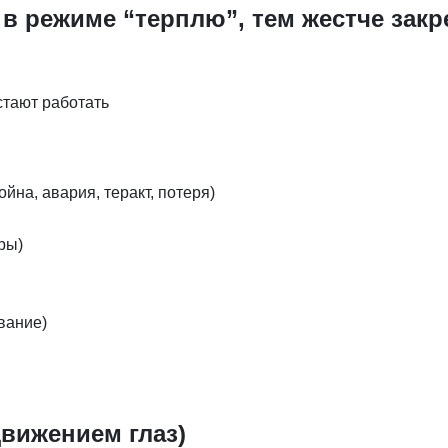
в режиме “терплю”, тем жестче закр
стают работать
йна, авария, теракт, потеря)
ры)
вание)
вижением глаз)