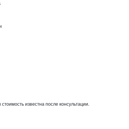
6
и
я стоимость известна после консультации.