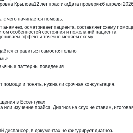
оровна Крылова
12 лет практики
Дата проверки:
6 апреля 202
, с чего начинается помощь.
т анамнез, осматривает пациента, составляет схему помощ
ётом особенностей состояния и пожеланий пациента
цениваем эффект и точечно меняем схему
даётся справиться самостоятельно
емье
ивычные паттерны поведения
 помощи и понять, нужна ли срочная консультация.
щения в Ессентуках
 или изучение прайса. Диагноз на слух не ставим, итогова
 диспансер, в документах не фигурирует диагноз.