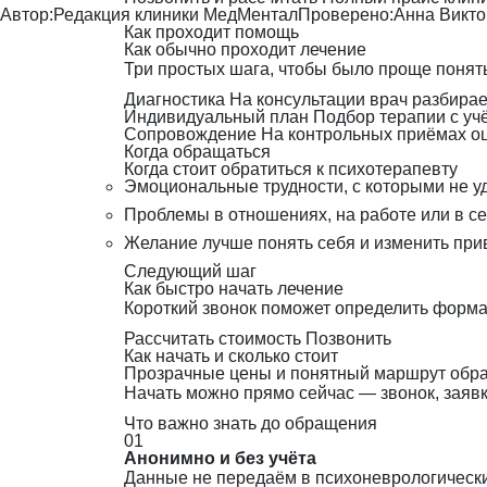
Автор:
Редакция клиники МедМентал
Проверено:
Анна Викт
Как проходит помощь
Как обычно проходит лечение
Три простых шага, чтобы было проще понять
Диагностика
На консультации врач разбирае
Индивидуальный план
Подбор терапии с уч
Сопровождение
На контрольных приёмах о
Когда обращаться
Когда стоит обратиться к психотерапевту
Эмоциональные трудности, с которыми не у
Проблемы в отношениях, на работе или в с
Желание лучше понять себя и изменить пр
Следующий шаг
Как быстро начать лечение
Короткий звонок поможет определить формат
Рассчитать стоимость
Позвонить
Как начать и сколько стоит
Прозрачные цены и понятный маршрут обра
Начать можно прямо сейчас — звонок, заявка
Что важно знать до обращения
01
Анонимно и без учёта
Данные не передаём в психоневрологический