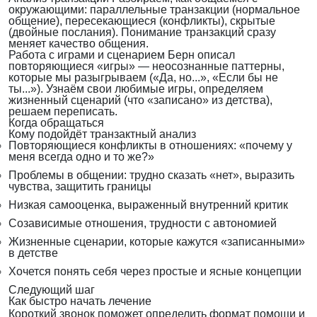
окружающими: параллельные транзакции (нормальное
общение), пересекающиеся (конфликты), скрытые
(двойные послания). Понимание транзакций сразу
меняет качество общения.
Работа с играми и сценарием
Берн описал
повторяющиеся «игры» — неосознанные паттерны,
которые мы разыгрываем («Да, но...», «Если бы не
ты...»). Узнаём свои любимые игры, определяем
жизненный сценарий (что «записано» из детства),
решаем переписать.
Когда обращаться
Кому подойдёт транзактный анализ
Повторяющиеся конфликты в отношениях: «почему у
меня всегда одно и то же?»
Проблемы в общении: трудно сказать «нет», выразить
чувства, защитить границы
Низкая самооценка, выраженный внутренний критик
Созависимые отношения, трудности с автономией
Жизненные сценарии, которые кажутся «записанными»
в детстве
Хочется понять себя через простые и ясные концепции
Следующий шаг
Как быстро начать лечение
Короткий звонок поможет определить формат помощи и