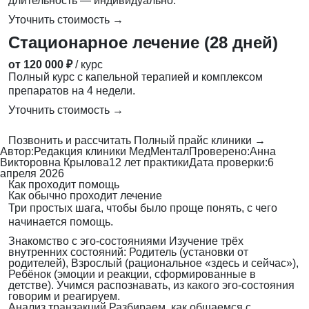
длительность — индивидуально.
Уточнить стоимость →
Стационарное лечение (28 дней)
от 120 000 ₽
/ курс
Полный курс с капельной терапией и комплексом
препаратов на 4 недели.
Уточнить стоимость →
Позвонить и рассчитать
Полный прайс клиники →
Автор:
Редакция клиники МедМентал
Проверено:
Анна
Викторовна Крылова
12 лет практики
Дата проверки:
6
апреля 2026
Как проходит помощь
Как обычно проходит лечение
Три простых шага, чтобы было проще понять, с чего
начинается помощь.
Знакомство с эго-состояниями
Изучение трёх
внутренних состояний: Родитель (установки от
родителей), Взрослый (рациональное «здесь и сейчас»),
Ребёнок (эмоции и реакции, сформированные в
детстве). Учимся распознавать, из какого эго-состояния
говорим и реагируем.
Анализ транзакций
Разбираем, как общаемся с